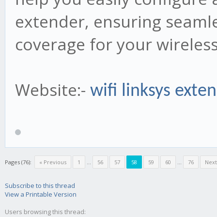
extender, ensuring seaml
coverage for your wireles
Website:-
wifi linksys exte
Pages (76):
« Previous
1
...
56
57
58
59
60
...
76
Next
Subscribe to this thread
View a Printable Version
Users browsing this thread: