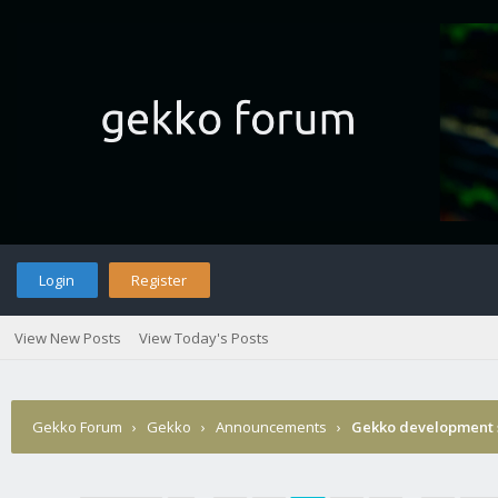
Login
Register
View New Posts
View Today's Posts
Gekko Forum
›
Gekko
›
Announcements
›
Gekko development 