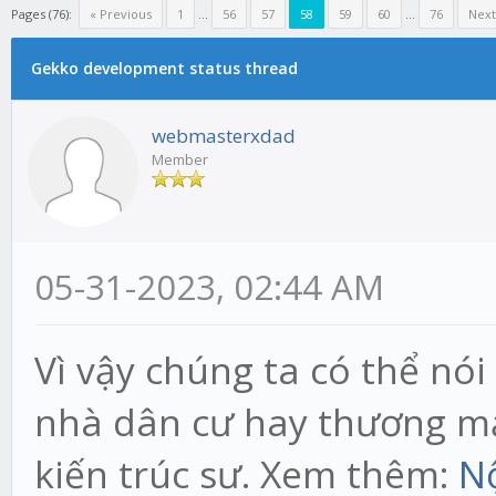
Pages (76):
« Previous
1
...
56
57
58
59
60
...
76
Next
Gekko development status thread
webmasterxdad
Member
05-31-2023, 02:44 AM
Vì vậy chúng ta có thể nó
nhà dân cư hay thương mạ
kiến trúc sư. Xem thêm:
Nộ