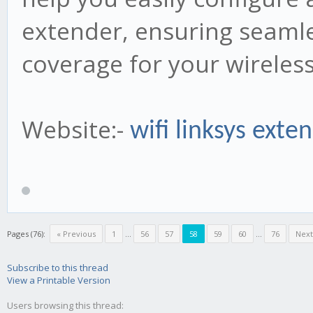
extender, ensuring seaml
coverage for your wireles
Website:-
wifi linksys exte
Pages (76):
« Previous
1
...
56
57
58
59
60
...
76
Next
Subscribe to this thread
View a Printable Version
Users browsing this thread: