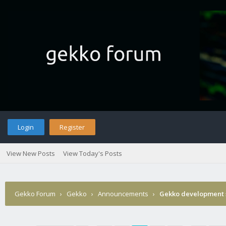
Login
Register
View New Posts
View Today's Posts
Gekko Forum
›
Gekko
›
Announcements
›
Gekko development 