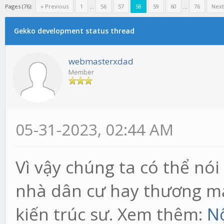
Pages (76):
« Previous
1
...
56
57
58
59
60
...
76
Next
Gekko development status thread
webmasterxdad
Member
05-31-2023, 02:44 AM
Vì vậy chúng ta có thể nó
nhà dân cư hay thương mạ
kiến trúc sư. Xem thêm:
Nộ