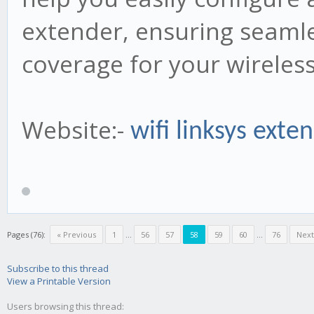
extender, ensuring seaml
coverage for your wireles
Website:-
wifi linksys exte
Pages (76):
« Previous
1
...
56
57
58
59
60
...
76
Next
Subscribe to this thread
View a Printable Version
Users browsing this thread: