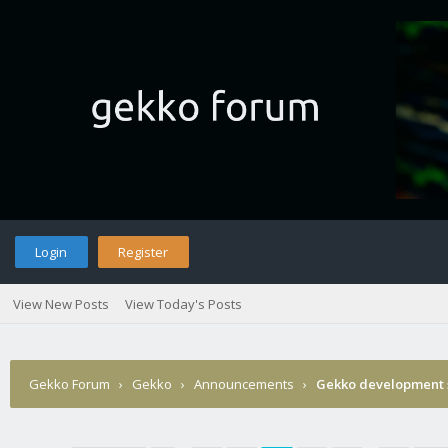
Login
Register
View New Posts
View Today's Posts
Gekko Forum
›
Gekko
›
Announcements
›
Gekko development 