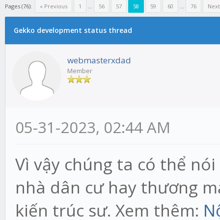
Pages (76):
« Previous
1
...
56
57
58
59
60
...
76
Next
Gekko development status thread
webmasterxdad
Member
05-31-2023, 02:44 AM
Vì vậy chúng ta có thể nó
nhà dân cư hay thương mạ
kiến trúc sư. Xem thêm:
Nộ