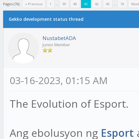
Pages (76):
« Previous
1
...
39
40
41
42
43
...
76
Next
Gekko development status thread
NustabetADA
Junior Member
03-16-2023, 01:15 AM
The Evolution of Esport.
Ang ebolusyon ng
Esport