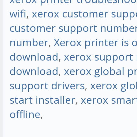
wifi
,
xerox customer supp
customer support numbe
number
,
Xerox printer is o
download
,
xerox support
download
,
xerox global p
support drivers
,
xerox glo
start installer
,
xerox smart
offline
,