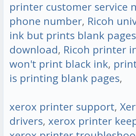
printer customer service
phone number
,
Ricoh univ
ink but prints blank pages
download
,
Ricoh printer in
won't print black ink
,
prin
is printing blank pages
,
xerox printer support
,
Xer
drivers
,
xerox printer ke
xerox printer troubleshoo