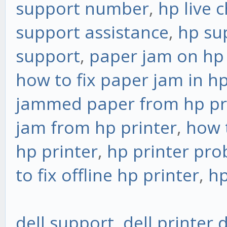
support number
,
hp live 
support assistance
,
hp su
support
,
paper jam on hp 
how to fix paper jam in hp
jammed paper from hp pr
jam from hp printer
,
how 
hp printer
,
hp printer pr
to fix offline hp printer
,
hp
dell support
,
dell printer 