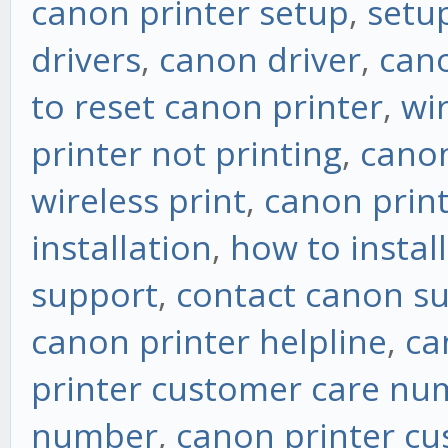
canon printer setup
,
setu
drivers
,
canon driver
,
cano
to reset canon printer
,
wi
printer not printing
,
canon
wireless print
,
canon print
installation
,
how to instal
support
,
contact canon s
canon printer helpline
,
ca
printer customer care nu
number
,
canon printer c