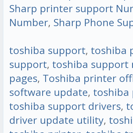
Sharp printer support N
Number
,
Sharp Phone Su
toshiba support
,
toshiba p
support
,
toshiba support
pages
,
Toshiba printer off
software update
,
toshiba 
toshiba support drivers
,
t
driver update utility
,
tosh