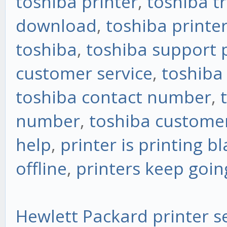
toshiba printer
,
toshiba t
download
,
toshiba printe
toshiba
,
toshiba support
customer service
,
toshiba
toshiba contact number
,
number
,
toshiba custome
help
,
printer is printing b
offline
,
printers keep going
Hewlett Packard printer s