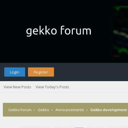
Login
Register
View New Posts
View Today's Posts
Gekko Forum
›
Gekko
›
Announcements
›
Gekko development 