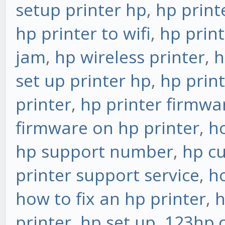
setup printer hp
,
hp print
hp printer to wifi
,
hp prin
jam
,
hp wireless printer
,
h
set up printer hp
,
hp print
printer
,
hp printer firmwa
firmware on hp printer
,
ho
hp support number
,
hp c
printer support service
,
ho
how to fix an hp printer
,
h
printer
,
hp set up
,
123hp.