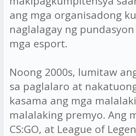
makipagkumpitensya saa
ang mga organisadong ku
naglalagay ng pundasyon 
mga esport.
Noong 2000s, lumitaw an
sa paglalaro at nakatuon
kasama ang mga malalaki
malalaking premyo. Ang mg
CS:GO, at League of Lege