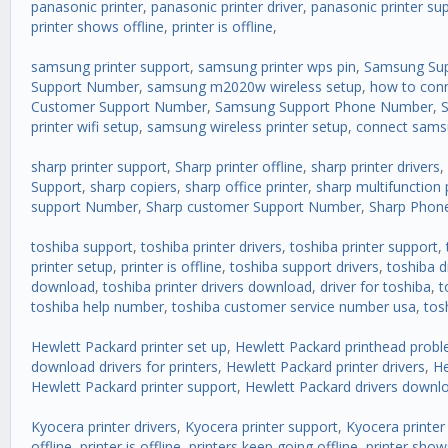
panasonic printer
,
panasonic printer driver
,
panasonic printer su
printer shows offline
,
printer is offline
,
samsung printer support
,
samsung printer wps pin
,
Samsung Su
Support Number
,
samsung m2020w wireless setup
,
how to conn
Customer Support Number
,
Samsung Support Phone Number
,
printer wifi setup
,
samsung wireless printer setup
,
connect samsu
sharp printer support
,
Sharp printer offline
,
sharp printer drivers
,
Support
,
sharp copiers
,
sharp office printer
,
sharp multifunction 
support Number
,
Sharp customer Support Number
,
Sharp Phon
toshiba support
,
toshiba printer drivers
,
toshiba printer support
,
printer setup
,
printer is offline
,
toshiba support drivers
,
toshiba d
download
,
toshiba printer drivers download
,
driver for toshiba
,
t
toshiba help number
,
toshiba customer service number usa
,
tos
Hewlett Packard printer set up
,
Hewlett Packard printhead prob
download drivers for printers
,
Hewlett Packard printer drivers
,
He
Hewlett Packard printer support
,
Hewlett Packard drivers downl
Kyocera printer drivers
,
Kyocera printer support
,
Kyocera printer
offline
,
printer is offline
,
printers keep going offline
,
printer show