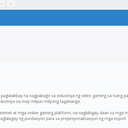
 »
glalakbay na nagpabago sa industriya ng video gaming sa isang pa
 industriya na may milyun-milyong tagahanga.
internet at mga online gaming platform, na nagbibigay-daan sa mg
aglalagay ng pundasyon para sa propesyonalisasyon ng mga esport.