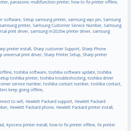
inter
,
panasonic multifunction printer
,
how to fix printer offline
,
er software
,
Setup samsung printer
,
samsung wps pin
,
Samsung
 samsung printer
,
Samsung Customer Service Number
,
Samsung
al print driver
,
samsung m2020w printer driver
,
samsung
arp printer install
,
Sharp customer Support
,
Sharp Phone
p universal print driver
,
Sharp Printer Setup
,
Sharp printer
offline
,
toshiba software
,
toshiba software update
,
toshiba
setup toshiba printer
,
toshiba troubleshooting
,
toshiba driver
tomer service number
,
toshiba contact number
,
toshiba contact
,
nters keep going offline
,
nnect to wifi
,
Hewlett Packard support
,
Hewlett Packard
mber
,
Hewlett Packard phone
,
Hewlett Packard printer install
,
ad
,
Kyocera printer install
,
how to fix printer offline
,
fix printer