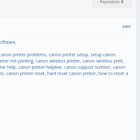
Reputation:
0
#403
software
,
canon printer problems
,
canon printer setup
,
setup canon
nter not printing
,
canon wireless printer
,
canon wireless print
,
ter help
,
canon printer helpline
,
canon support number
,
canon
es
,
canon printer reset
,
hard reset canon printer
,
how to reset a