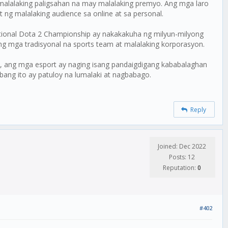
alalaking paligsahan na may malalaking premyo. Ang mga laro
ng malalaking audience sa online at sa personal.
ional Dota 2 Championship ay nakakakuha ng milyun-milyong
ng mga tradisyonal na sports team at malalaking korporasyon.
o, ang mga esport ay naging isang pandaigdigang kababalaghan
ang ito ay patuloy na lumalaki at nagbabago.
Reply
Joined: Dec 2022
Posts: 12
Reputation:
0
#402