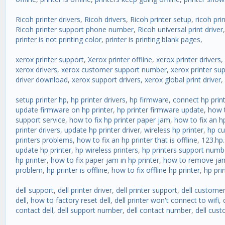
Ricoh printer drivers
,
Ricoh drivers
,
Ricoh printer setup
,
ricoh pri
Ricoh printer support phone number
,
Ricoh universal print driver
printer is not printing color
,
printer is printing blank pages
,
xerox printer support
,
Xerox printer offline
,
xerox printer drivers
,
xerox drivers
,
xerox customer support number
,
xerox printer s
driver download
,
xerox support drivers
,
xerox global print driver
,
setup printer hp
,
hp printer drivers
,
hp firmware
,
connect hp print
update firmware on hp printer
,
hp printer firmware update
,
how t
support service
,
how to fix hp printer paper jam
,
how to fix an hp
printer drivers
,
update hp printer driver
,
wireless hp printer
,
hp c
printers problems
,
how to fix an hp printer that is offline
,
123.hp.
update hp printer
,
hp wireless printers
,
hp printers support numb
hp printer
,
how to fix paper jam in hp printer
,
how to remove jam
problem
,
hp printer is offline
,
how to fix offline hp printer
,
hp pri
dell support
,
dell printer driver
,
dell printer support
,
dell custome
dell
,
how to factory reset dell
,
dell printer won't connect to wifi
,
contact dell
,
dell support number
,
dell contact number
,
dell cus