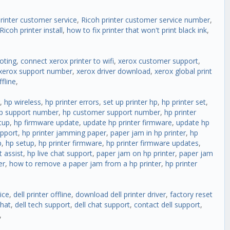
rinter customer service
,
Ricoh printer customer service number
,
Ricoh printer install
,
how to fix printer that won't print black ink
,
oting
,
connect xerox printer to wifi
,
xerox customer support
,
xerox support number
,
xerox driver download
,
xerox global print
fline
,
,
hp wireless
,
hp printer errors
,
set up printer hp
,
hp printer set
,
p support number
,
hp customer support number
,
hp printer
tup
,
hp firmware update
,
update hp printer firmware
,
update hp
upport
,
hp printer jamming paper
,
paper jam in hp printer
,
hp
p
,
hp setup
,
hp printer firmware
,
hp printer firmware updates
,
 assist
,
hp live chat support
,
paper jam on hp printer
,
paper jam
er
,
how to remove a paper jam from a hp printer
,
hp printer
ice
,
dell printer offline
,
download dell printer driver
,
factory reset
chat
,
dell tech support
,
dell chat support
,
contact dell support
,
,