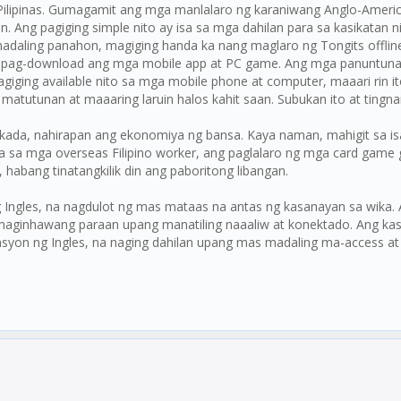
sa Pilipinas. Gumagamit ang mga manlalaro ng karaniwang Anglo-Ameri
Ang pagiging simple nito ay isa sa mga dahilan para sa kasikatan ni
madaling panahon, magiging handa ka nang maglaro ng Tongits offli
a sa pag-download ang mga mobile app at PC game. Ang mga panuntuna
giging available nito sa mga mobile phone at computer, maaari rin it
matutunan at maaaring laruin halos kahit saan. Subukan ito at tingn
kada, nahirapan ang ekonomiya ng bansa. Kaya naman, mahigit sa is
a mga overseas Filipino worker, ang paglalaro ng mga card game ga
habang tinatangkilik din ang paboritong libangan.
g Ingles, na nagdulot ng mas mataas na antas ng kasanayan sa wika
g maginhawang paraan upang manatiling naaaliw at konektado. Ang kas
yon ng Ingles, na naging dahilan upang mas madaling ma-access at tan