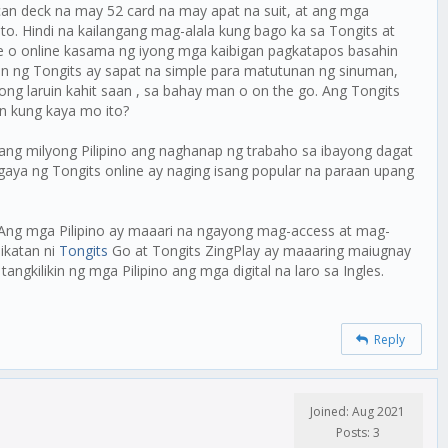
can deck na may 52 card na may apat na suit, at ang mga
to. Hindi na kailangang mag-alala kung bago ka sa Tongits at
ne o online kasama ng iyong mga kaibigan pagkatapos basahin
n ng Tongits ay sapat na simple para matutunan ng sinuman,
ong laruin kahit saan , sa bahay man o on the go. Ang Tongits
an kung kaya mo ito?
ang milyong Pilipino ang naghanap ng trabaho sa ibayong dagat
ya ng Tongits online ay naging isang popular na paraan upang
. Ang mga Pilipino ay maaari na ngayong mag-access at mag-
ikatan ni
Tongits
Go at Tongits ZingPlay ay maaaring maiugnay
gkilikin ng mga Pilipino ang mga digital na laro sa Ingles.
Reply
Joined: Aug 2021
Posts: 3