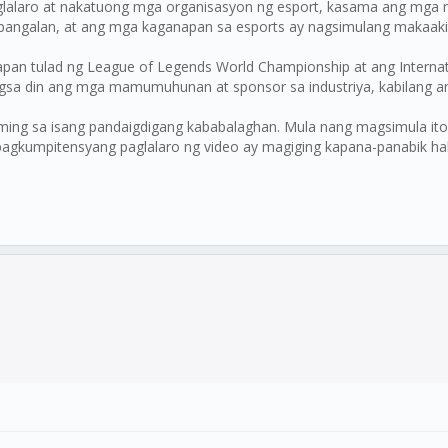
alaro at nakatuong mga organisasyon ng esport, kasama ang mga m
 pangalan, at ang mga kaganapan sa esports ay nagsimulang makaakit 
n tulad ng League of Legends World Championship at ang Internat
agsa din ang mga mamumuhunan at sponsor sa industriya, kabilang a
aming sa isang pandaigdigang kababalaghan. Mula nang magsimula it
agkumpitensyang paglalaro ng video ay magiging kapana-panabik hab