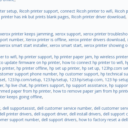
nter setup
,
Ricoh printer support
,
connect Ricoh printer to wifi
,
Ricoh p
,
printer has ink but prints blank pages
,
Ricoh printer driver download
,
xerox printer keeps jamming
,
xerox support
,
xerox printer troublesho
upport number
,
Xerox printer is offline
,
xerox printer drivers download
,
xerox smart start installer
,
xerox smart start
,
xerox printer showing of
er to wifi
,
hp printer support
,
hp printer paper jam
,
hp wireless printer
o update firmware on hp printer
,
how to connect hp printer to wifi
,
h
 printer
,
hp printer offline
,
hp set up printer
,
hp set up
,
123hp.com se
ustomer support phone number
,
hp customer support
,
hp technical s
set
,
123.hp.com/setup
,
123.hp/setup
,
123.hp/setup.com
,
123 hp setu
er
,
hp live chat
,
hp printers support
,
hp support assistance
,
hp support
med paper from hp printer
,
how to remove paper jam from hp print
nter keeps going offline
,
r
,
dell supportassist
,
dell customer service number
,
dell customer serv
dell printer drivers
,
dell support driver
,
dell install drivers
,
dell support 
tomer support number
,
dell support drivers
,
how to factory reset a dell