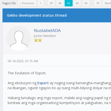
Pages (76):
« Previous
1
...
39
40
41
42
43
...
76
Next
Gekko development status thread
NustabetADA
Junior Member
03-16-2023, 01:15 AM
The Evolution of Esport.
Ang ebolusyon ng
Esport
ay naging isang kamangha-manghang pa
na libangan, ngunit ngayon ito ay isang multi-bilyong dolyar na
Habang lumalago ang mga esport, malaki ang naging papel ng 
lumitaw ang mga organisadong kumpetisyon at paligsahan, na n