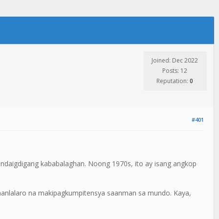
Joined: Dec 2022
Posts: 12
Reputation:
0
#401
ndaigdigang kababalaghan. Noong 1970s, ito ay isang angkop
a manlalaro na makipagkumpitensya saanman sa mundo. Kaya,