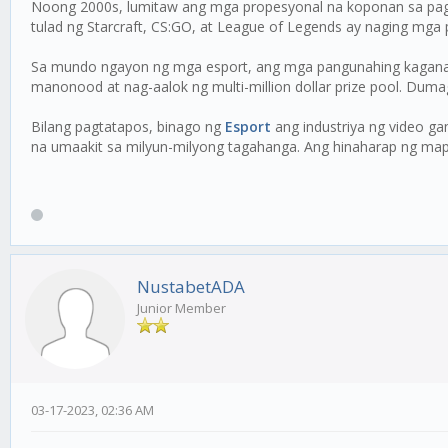
Noong 2000s, lumitaw ang mga propesyonal na koponan sa pagl
tulad ng Starcraft, CS:GO, at League of Legends ay naging mga
Sa mundo ngayon ng mga esport, ang mga pangunahing kaganapa
manonood at nag-aalok ng multi-million dollar prize pool. Dum
Bilang pagtatapos, binago ng
Esport
ang industriya ng video g
na umaakit sa milyun-milyong tagahanga. Ang hinaharap ng map
NustabetADA
Junior Member
03-17-2023, 02:36 AM