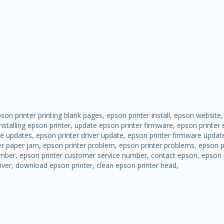
son printer printing blank pages
,
epson printer install
,
epson website
installing epson printer
,
update epson printer firmware
,
epson printer 
e updates
,
epson printer driver update
,
epson printer firmware updat
er paper jam
,
epson printer problem
,
epson printer problems
,
epson pr
umber
,
epson printer customer service number
,
contact epson
,
epson 
iver
,
download epson printer
,
clean epson printer head
,