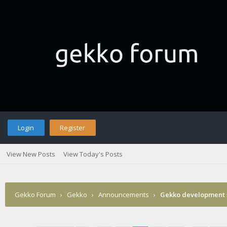
Login
Register
View New Posts
View Today's Posts
Gekko Forum
›
Gekko
›
Announcements
›
Gekko development 