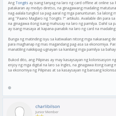
Ang
Tongits
ay isang tanyag na laro ng card offline at online 
patakaran ay medyo diretso, na ginagawang madaling matutunan. 
nag-aalala tungkol sa pag-aaral ng mga panuntunan. Sa lalong 
ang "Paano Maglaro ng Tongits ?" artikulo. Available din par
na ginagawa itong isang mahusay na laro ng pamilya. Dahil sa pa
ay isang masaya at kapana-panabik na laro ng card na madaling 
Bunga ng matinding isyu sa katiwalian nitong mga nakaraang de
para maghanap ng mas magandang pag-asa sa ekonomiya. Para s
manatiling nakikipag-ugnayan sa kanilang mga pamilya sa bahay, 
Bukod dito, ang Pilipinas ay may kasaysayan ng kolonisasyon n
enjoy ng mga digital na laro sa Ingles, na ginagawa itong isan
sa ekonomiya ng Pilipinas at sa kasaysayan ng bansang kolonisas
charlibilson
Junior Member