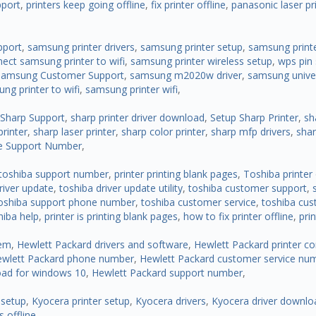
pport
,
printers keep going offline
,
fix printer offline
,
panasonic laser pr
pport
,
samsung printer drivers
,
samsung printer setup
,
samsung print
ect samsung printer to wifi
,
samsung printer wireless setup
,
wps pin
Samsung Customer Support
,
samsung m2020w driver
,
samsung univers
ng printer to wifi
,
samsung printer wifi
,
Sharp Support
,
sharp printer driver download
,
Setup Sharp Printer
,
sh
printer
,
sharp laser printer
,
sharp color printer
,
sharp mfp drivers
,
shar
e Support Number
,
toshiba support number
,
printer printing blank pages
,
Toshiba printer 
river update
,
toshiba driver update utility
,
toshiba customer support
,
oshiba support phone number
,
toshiba customer service
,
toshiba cus
hiba help
,
printer is printing blank pages
,
how to fix printer offline
,
pri
lem
,
Hewlett Packard drivers and software
,
Hewlett Packard printer co
wlett Packard phone number
,
Hewlett Packard customer service nu
oad for windows 10
,
Hewlett Packard support number
,
 setup
,
Kyocera printer setup
,
Kyocera drivers
,
Kyocera driver downlo
s offline
,