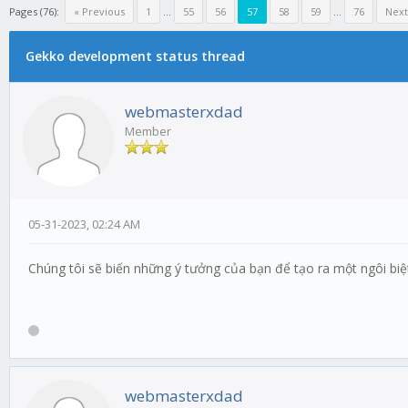
Pages (76):
« Previous
1
...
55
56
57
58
59
...
76
Next
Gekko development status thread
webmasterxdad
Member
05-31-2023, 02:24 AM
Chúng tôi sẽ biến những ý tưởng của bạn để tạo ra một ngôi bi
webmasterxdad