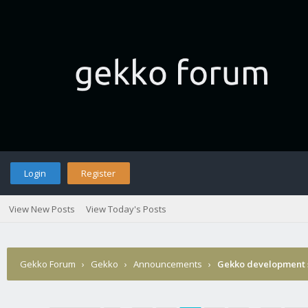
Login
Register
View New Posts
View Today's Posts
Gekko Forum
›
Gekko
›
Announcements
›
Gekko development 