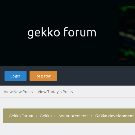
Login
Register
View New Posts
View Today's Posts
Gekko Forum
›
Gekko
›
Announcements
›
Gekko development 