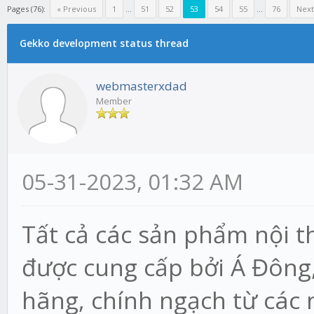
Pages (76):
« Previous
1
...
51
52
53
54
55
...
76
Next
Gekko development status thread
webmasterxdad
Member
05-31-2023, 01:32 AM
Tất cả các sản phẩm nội t
được cung cấp bởi Á Đông
hãng, chính ngạch từ các n