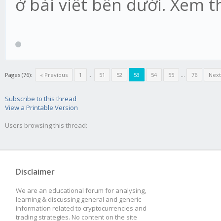
ở bài viết bên dưới. Xem 
Pages (76):
« Previous
1
...
51
52
53
54
55
...
76
Next
Subscribe to this thread
View a Printable Version
Users browsing this thread:
Disclaimer
We are an educational forum for analysing,
learning & discussing general and generic
information related to cryptocurrencies and
trading strategies. No content on the site