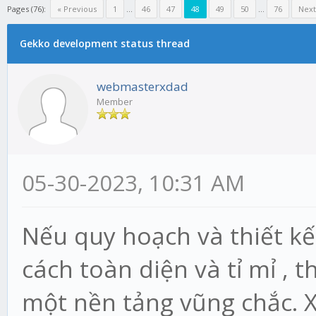
Pages (76):
« Previous
1
...
46
47
48
49
50
...
76
Next
Gekko development status thread
webmasterxdad
Member
05-30-2023, 10:31 AM
Nếu quy hoạch và thiết kế
cách toàn diện và tỉ mỉ , t
một nền tảng vũng chắc.