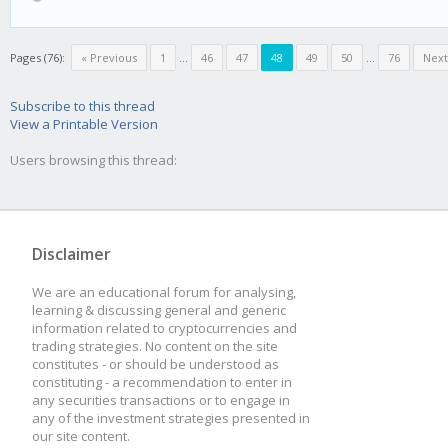
Pages (76):
« Previous
1
...
46
47
48
49
50
...
76
Next
Subscribe to this thread
View a Printable Version
Users browsing this thread:
Disclaimer
We are an educational forum for analysing,
learning & discussing general and generic
information related to cryptocurrencies and
trading strategies. No content on the site
constitutes - or should be understood as
constituting - a recommendation to enter in
any securities transactions or to engage in
any of the investment strategies presented in
our site content.