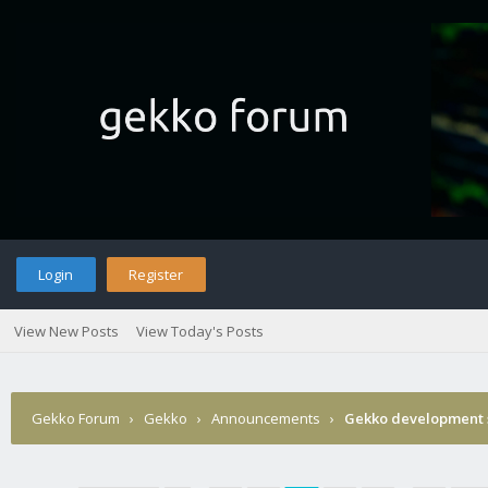
Login
Register
View New Posts
View Today's Posts
Gekko Forum
›
Gekko
›
Announcements
›
Gekko development 