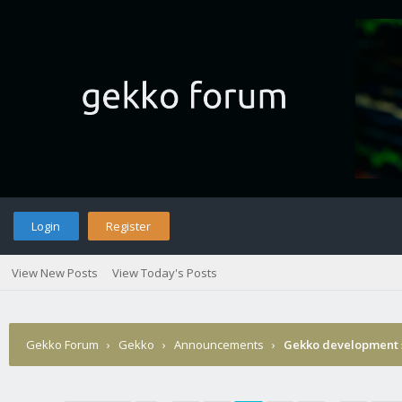
Login
Register
View New Posts
View Today's Posts
Gekko Forum
›
Gekko
›
Announcements
›
Gekko development 