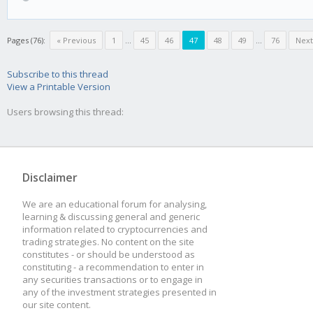
Pages (76):
« Previous
1
...
45
46
47
48
49
...
76
Next
Subscribe to this thread
View a Printable Version
Users browsing this thread:
Disclaimer
We are an educational forum for analysing,
learning & discussing general and generic
information related to cryptocurrencies and
trading strategies. No content on the site
constitutes - or should be understood as
constituting - a recommendation to enter in
any securities transactions or to engage in
any of the investment strategies presented in
our site content.