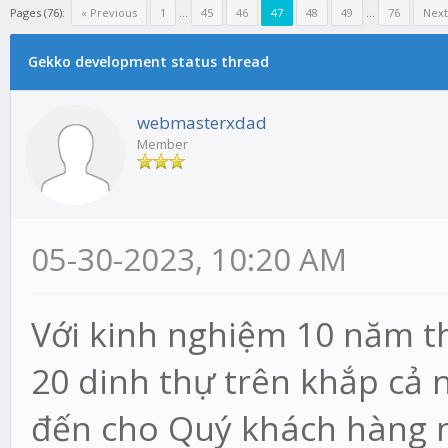
Pages (76):
« Previous
1
...
45
46
47
48
49
...
76
Next
Gekko development status thread
webmasterxdad
Member
05-30-2023, 10:20 AM
Với kinh nghiệm 10 năm th
20 dinh thự trên khắp cả 
đến cho Quý khách hàng n