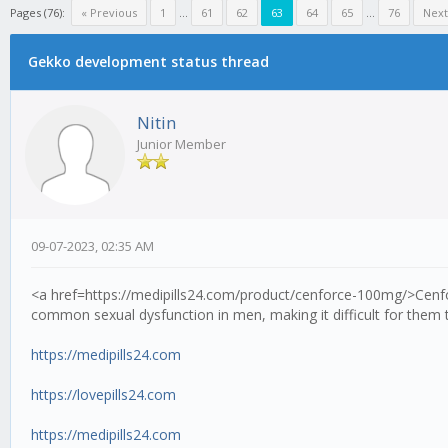
Pages (76):
« Previous
1
...
61
62
63
64
65
...
76
Next
Gekko development status thread
Nitin
Junior Member
09-07-2023, 02:35 AM
<a href=https://medipills24.com/product/cenforce-100mg/>Cenforc
common sexual dysfunction in men, making it difficult for them t
https://medipills24.com
https://lovepills24.com
https://medipills24.com