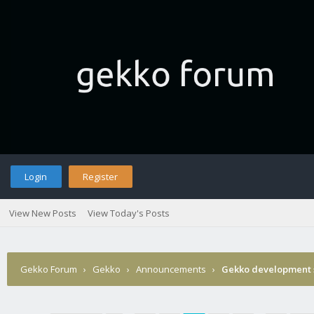
Login
Register
View New Posts
View Today's Posts
Gekko Forum
›
Gekko
›
Announcements
›
Gekko development 