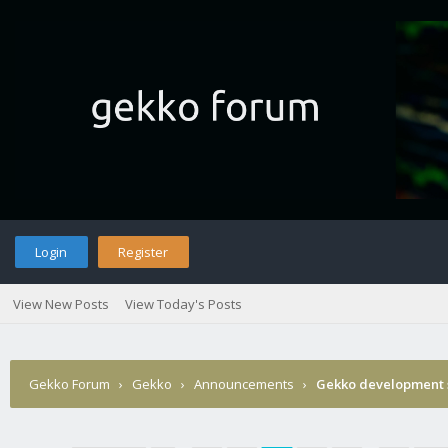
Login
Register
View New Posts
View Today's Posts
Gekko Forum
›
Gekko
›
Announcements
›
Gekko development 