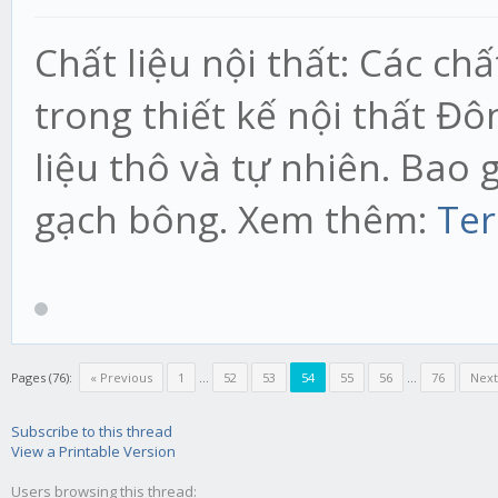
Chất liệu nội thất: Các ch
trong thiết kế nội thất Đ
liệu thô và tự nhiên. Bao 
gạch bông. Xem thêm:
Ter
Pages (76):
« Previous
1
...
52
53
54
55
56
...
76
Next
Subscribe to this thread
View a Printable Version
Users browsing this thread: