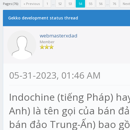
Pages (76):
« Previous
1
...
52
53
54
55
56
...
76
Next
Gekko development status thread
webmasterxdad
Member
05-31-2023, 01:46 AM
Indochine (tiếng Pháp) hay
Anh) là tên gọi của bán đ
bán đảo Trung-Ấn) bao gồ