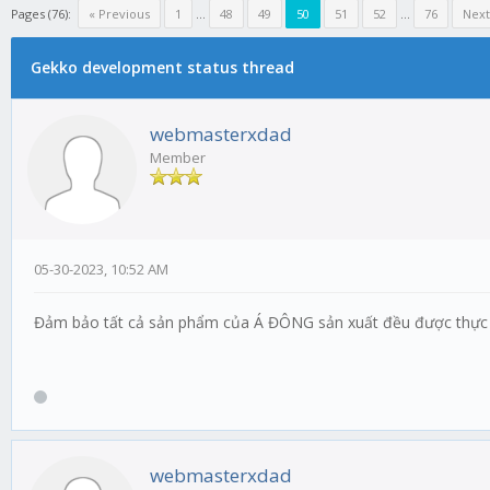
Pages (76):
« Previous
1
...
48
49
50
51
52
...
76
Next
Gekko development status thread
webmasterxdad
Member
05-30-2023, 10:52 AM
Đảm bảo tất cả sản phẩm của Á ĐÔNG sản xuất đều được thực hiệ
webmasterxdad