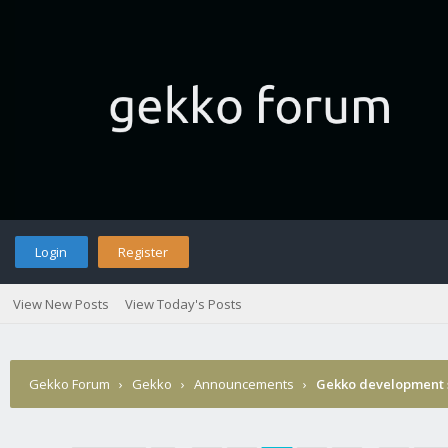
Login
Register
View New Posts
View Today's Posts
Gekko Forum
›
Gekko
›
Announcements
›
Gekko development 